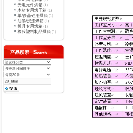
光电元件烘箱
(1)
木材专用烘干箱
(1)
单/多晶硅用烘箱
(1)
油墨/浸漆烘箱
(1)
模具专用烘箱
(1)
橡胶塑料制品烘箱
(1)