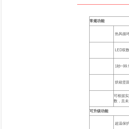
常规功能
热风循环
LED双
1秒~9
烘箱坚固
可根据实
数，且未
可升级功能
超温保护