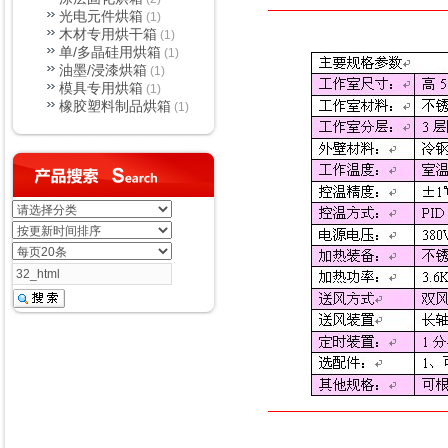
光电元件烘箱
(1)
木材专用烘干箱
(1)
单/多晶硅用烘箱
(1)
油墨/浸漆烘箱
(1)
模具专用烘箱
(1)
橡胶塑料制品烘箱
(1)