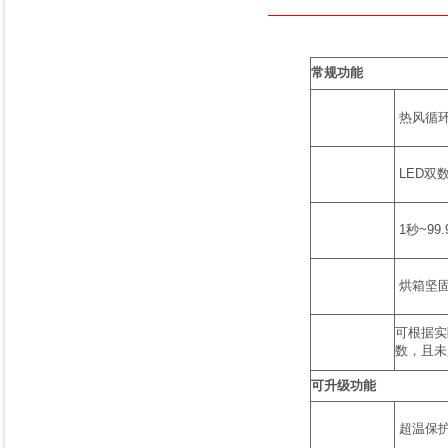
常规功能
热风循环
LED双
1秒~9
烘箱坚固
可根据实
数，且未
可升级功能
超温保护