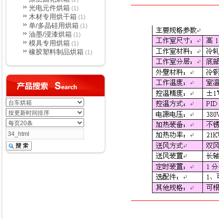
光电元件烘箱
(1)
木材专用烘干箱
(1)
单/多晶硅用烘箱
(1)
油墨/浸漆烘箱
(1)
模具专用烘箱
(1)
橡胶塑料制品烘箱
(1)