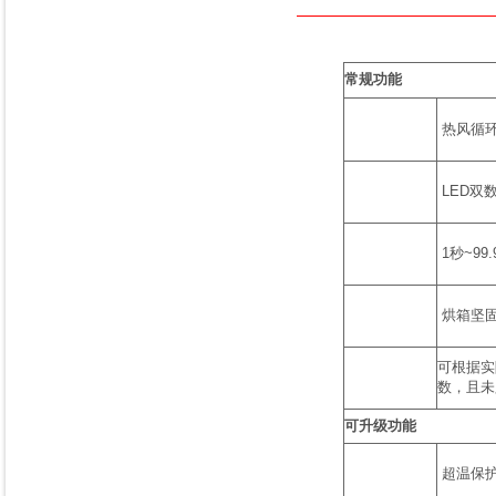
常规功能
热风循环
LED双
1秒~9
烘箱坚固
可根据实
数，且未
可升级功能
超温保护