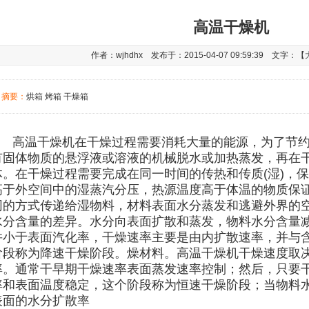
高温干燥机
作者：wjhdhx 发布于：2015-04-07 09:59:39 文字：【
摘要：
烘箱 烤箱 干燥箱
高温干燥机在干燥过程需要消耗大量的能源，为了节
有固体物质的悬浮液或溶液的机械脱水或加热蒸发，再在
体。在干燥过程需要完成在同一时间的传热和传质(湿)，保
高于外空间中的湿蒸汽分压，热源温度高于体温的物质保
同的方式传递给湿物料，材料表面水分蒸发和逃避外界的
水分含量的差异。水分向表面扩散和蒸发，物料水分含量
并小于表面汽化率，干燥速率主要是由内扩散速率，并与
阶段称为降速干燥阶段。燥材料。高温干燥机干燥速度取
率。通常干早期干燥速率表面蒸发速率控制；然后，只要
率和表面温度稳定，这个阶段称为恒速干燥阶段；当物料
表面的水分扩散率