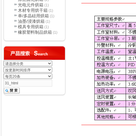
光电元件烘箱
(1)
木材专用烘干箱
(1)
单/多晶硅用烘箱
(1)
油墨/浸漆烘箱
(1)
模具专用烘箱
(1)
橡胶塑料制品烘箱
(1)