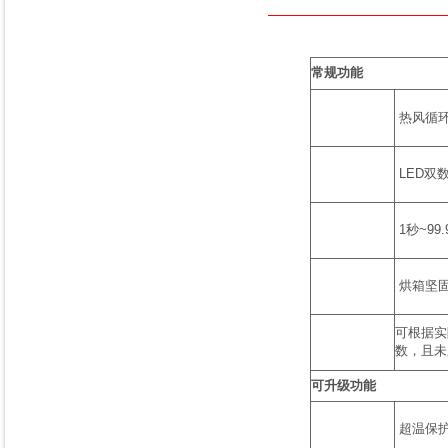
常规功能
热风循环
LED双
1秒~9
烘箱坚固
可根据实
数，且未
可升级功能
超温保护